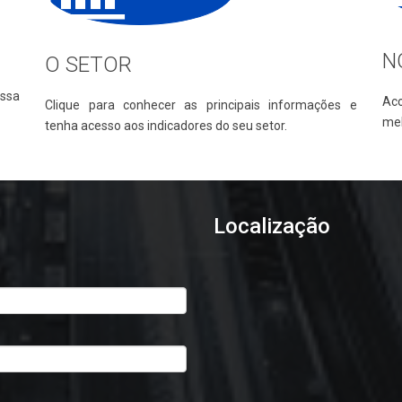
N
O SETOR
ssa
Ac
Clique para conhecer as principais informações e
mel
tenha acesso aos indicadores do seu setor.
Localização