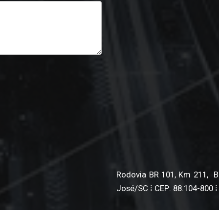
Rodovia BR 101, Km 211, BL 
José/SC ⁞ CEP: 88.104-800 ⁞