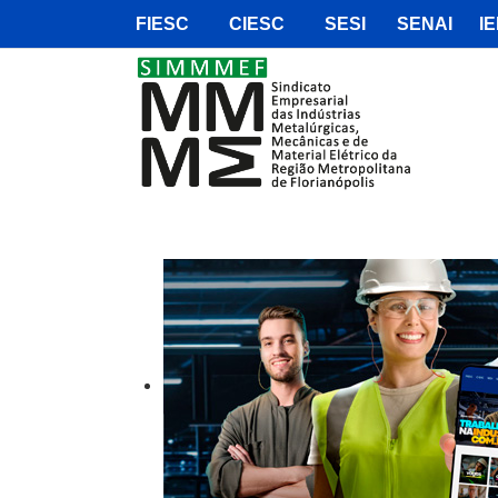
FIESC
CIESC
SESI
SENAI
IE